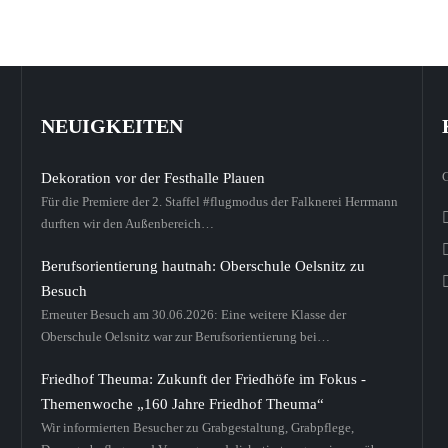
NEUIGKEITEN
Dekoration vor der Festhalle Plauen
Für die Premiere der 2. Staffel #flugmodus der Falknerei Herrmann
durften wir den Außenbereich…
Berufsorientierung hautnah: Oberschule Oelsnitz zu
Besuch
Erneuter Besuch am 30.06.2026: Eine weitere Klasse der
Oberschule Oelsnitz war zur Berufsorientierung bei…
Friedhof Theuma: Zukunft der Friedhöfe im Fokus -
Themenwoche „160 Jahre Friedhof Theuma“
Wir informierten Besucher zu Grabgestaltung, Grabpflege,