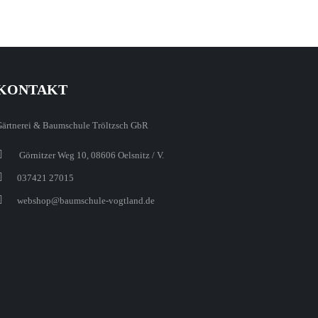
KONTAKT
Gärtnerei & Baumschule Tröltzsch GbR
Görnitzer Weg 10, 08606 Oelsnitz / V.
037421 27015
webshop@baumschule-vogtland.de