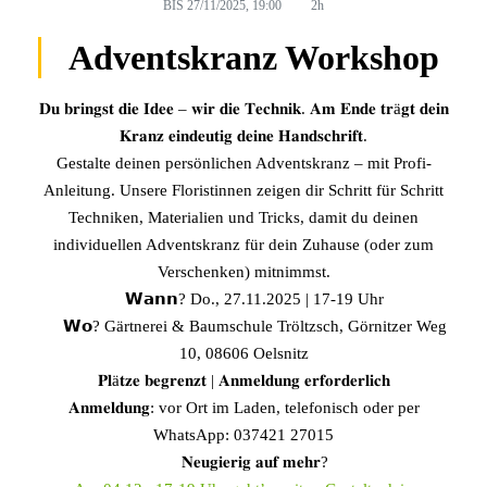
BIS
27/11/2025, 19:00
2h
Adventskranz Workshop
𝐃𝐮 𝐛𝐫𝐢𝐧𝐠𝐬𝐭 𝐝𝐢𝐞 𝐈𝐝𝐞𝐞 – 𝐰𝐢𝐫 𝐝𝐢𝐞 𝐓𝐞𝐜𝐡𝐧𝐢𝐤. 𝐀𝐦 𝐄𝐧𝐝𝐞 𝐭𝐫ä𝐠𝐭 𝐝𝐞𝐢𝐧
𝐊𝐫𝐚𝐧𝐳 𝐞𝐢𝐧𝐝𝐞𝐮𝐭𝐢𝐠 𝐝𝐞𝐢𝐧𝐞 𝐇𝐚𝐧𝐝𝐬𝐜𝐡𝐫𝐢𝐟𝐭.
Gestalte deinen persönlichen Adventskranz – mit Profi-
Anleitung. Unsere Floristinnen zeigen dir Schritt für Schritt
Techniken, Materialien und Tricks, damit du deinen
individuellen Adventskranz für dein Zuhause (oder zum
Verschenken) mitnimmst.
𝗪𝗮𝗻𝗻? Do., 27.11.2025 | 17-19 Uhr
𝗪𝗼? Gärtnerei & Baumschule Tröltzsch, Görnitzer Weg
10, 08606 Oelsnitz
𝐏𝐥ä𝐭𝐳𝐞 𝐛𝐞𝐠𝐫𝐞𝐧𝐳𝐭 | 𝐀𝐧𝐦𝐞𝐥𝐝𝐮𝐧𝐠 𝐞𝐫𝐟𝐨𝐫𝐝𝐞𝐫𝐥𝐢𝐜𝐡
𝐀𝐧𝐦𝐞𝐥𝐝𝐮𝐧𝐠: vor Ort im Laden, telefonisch oder per
WhatsApp: 037421 27015
𝐍𝐞𝐮𝐠𝐢𝐞𝐫𝐢𝐠 𝐚𝐮𝐟 𝐦𝐞𝐡𝐫?