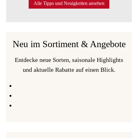
Alle Tipps und Neuigkeiten ansehen
FRIEDHÖFE
IM
FOKUS
-
THEMENWOCHE
Neu im Sortiment & Angebote
„160
JAHRE
FRIEDHOF
Entdecke neue Sorten, saisonale Highlights
THEUMA“
und aktuelle Rabatte auf einen Blick.