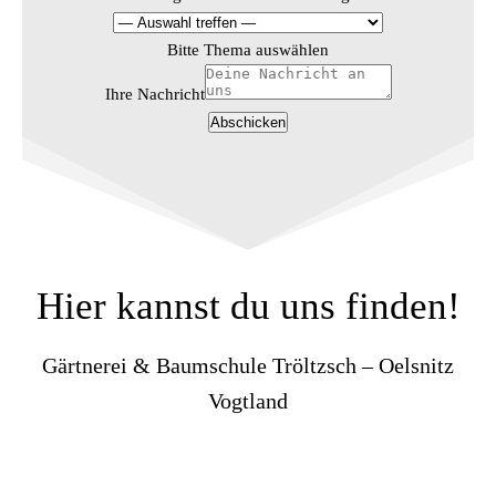
m
Bitte Thema auswählen
e
D
Ihre Nachricht
e
Abschicken
i
n
e
r
e
s
Hier kannst du uns finden!
Gärtnerei & Baumschule Tröltzsch – Oelsnitz
Vogtland