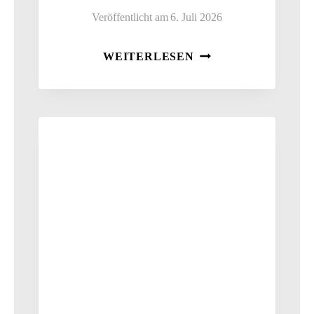
Veröffentlicht am
6. Juli 2026
BERUFSORIENTIE
WEITERLESEN
HAUTNAH:
OBERSCHULE
OELSNITZ
ZU
BESUCH