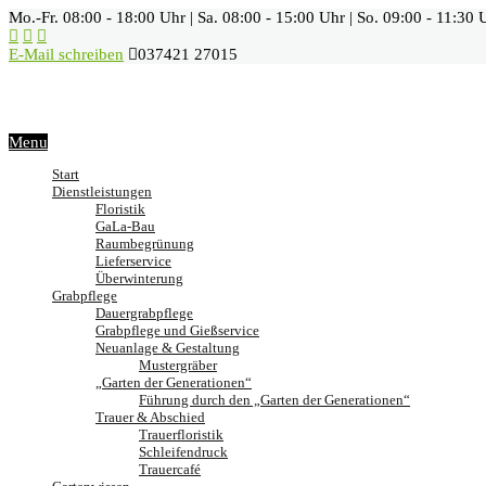
Mo.-Fr. 08:00 - 18:00 Uhr | Sa. 08:00 - 15:00 Uhr | So. 09:00 - 11:30 
E-Mail schreiben
037421 27015
Menu
Start
Dienstleistungen
Floristik
GaLa-Bau
Raumbegrünung
Lieferservice
Überwinterung
Grabpflege
Dauergrabpflege
Grabpflege und Gießservice
Neuanlage & Gestaltung
Mustergräber
„Garten der Generationen“
Führung durch den „Garten der Generationen“
Trauer & Abschied
Trauerfloristik
Schleifendruck
Trauercafé