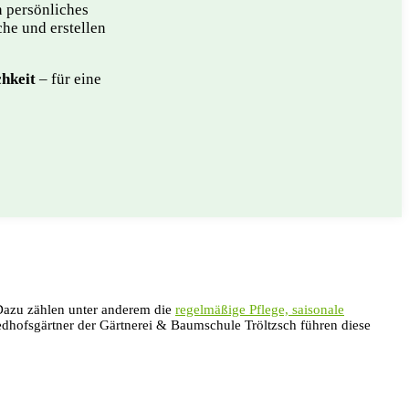
n persönliches
he und erstellen
chkeit
– für eine
. Dazu zählen unter anderem die
regelmäßige Pflege, saisonale
dhofsgärtner der Gärtnerei & Baumschule Tröltzsch führen diese