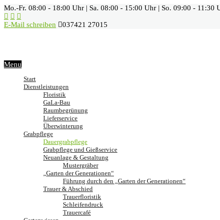
Mo.-Fr. 08:00 - 18:00 Uhr | Sa. 08:00 - 15:00 Uhr | So. 09:00 - 11:30 
E-Mail schreiben
037421 27015
Menu
Start
Dienstleistungen
Floristik
GaLa-Bau
Raumbegrünung
Lieferservice
Überwinterung
Grabpflege
Dauergrabpflege
Grabpflege und Gießservice
Neuanlage & Gestaltung
Mustergräber
„Garten der Generationen“
Führung durch den „Garten der Generationen“
Trauer & Abschied
Trauerfloristik
Schleifendruck
Trauercafé