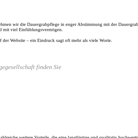
nehmen wir die Dauergrabpflege in enger Abstimmung mit der Dauergrabp
nd mit viel Einfühlungsvermögen.
uf der Website – ein Eindruck sagt oft mehr als viele Worte.
egesellschaft finden Sie
ahlreiche weitere Vorteile, die eine langfristige und qualitativ hochwer