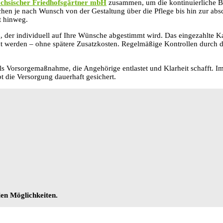
ächsischer Friedhofsgärtner mbH
zusammen, um die kontinuierliche Be
chen je nach Wunsch von der Gestaltung über die Pflege bis hin zur a
t hinweg.
 der individuell auf Ihre Wünsche abgestimmt wird. Das eingezahlte Kap
ht werden – ohne spätere Zusatzkosten. Regelmäßige Kontrollen durch di
ls Vorsorgemaßnahme, die Angehörige entlastet und Klarheit schafft. I
ibt die Versorgung dauerhaft gesichert.
len Möglichkeiten.