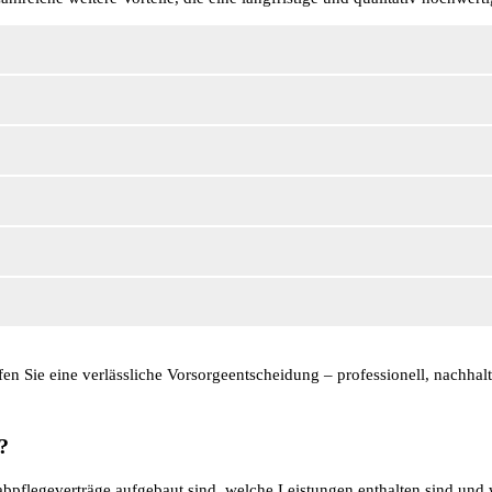
en Sie eine verlässliche Vorsorgeentscheidung – professionell, nachhal
?
abpflegeverträge aufgebaut sind, welche Leistungen enthalten sind und 