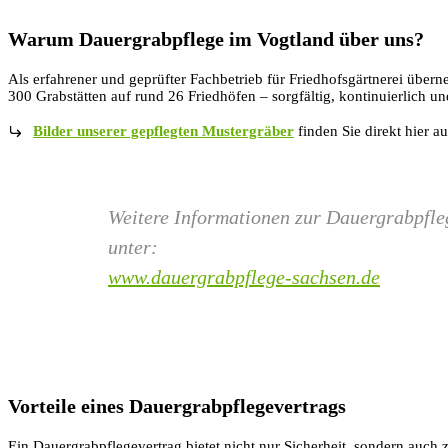
Warum Dauergrabpflege im Vogtland über uns?
Als erfahrener und geprüfter Fachbetrieb für Friedhofsgärtnerei über
300 Grabstätten auf rund 26 Friedhöfen – sorgfältig, kontinuierlich u
Bilder unserer gepflegten Mustergräber
finden Sie direkt hier a
Weitere Informationen zur Dauergrabpfleg
unter:
www.dauergrabpflege-sachsen.de
Vorteile eines Dauergrabpflegevertrags
Ein Dauergrabpflegevertrag bietet nicht nur Sicherheit, sondern auch z