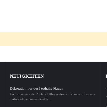
NEUIGKEITEN
Dekoration vor der Festhalle Plauen
Für die Premiere der 2. Staffel #flugmodus der Falknerei Herrmann
durften wir den Außenbereich…