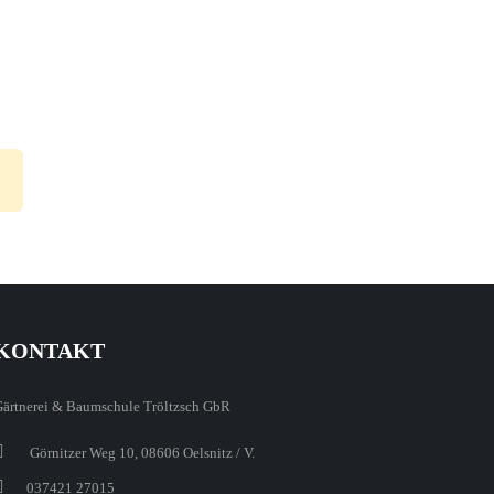
KONTAKT
Gärtnerei & Baumschule Tröltzsch GbR
Görnitzer Weg 10, 08606 Oelsnitz / V.
037421 27015