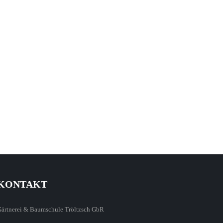
KONTAKT
Gärtnerei & Baumschule Tröltzsch GbR