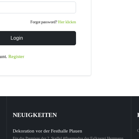
Forgot password?
Hier klicken
Login
unt.
Register
NEUIGKEITEN
Dekoration vor der Festhalle Plauen
Für die Premiere der 2. Staffel #flugmodus der Falknerei Herrmann