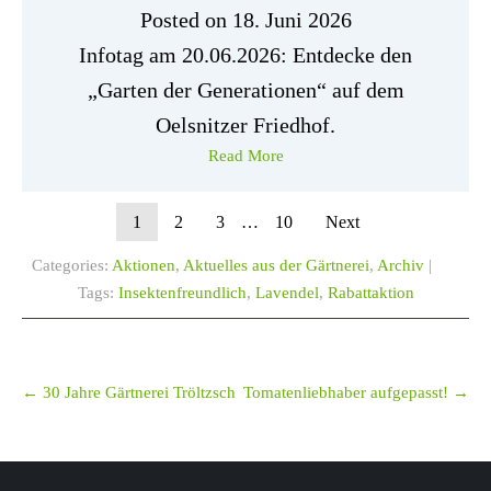
Posted on
18. Juni 2026
Infotag am 20.06.2026: Entdecke den
„Garten der Generationen“ auf dem
Oelsnitzer Friedhof.
Read More
1
2
3
…
10
Next
Categories:
Aktionen
,
Aktuelles aus der Gärtnerei
,
Archiv
|
Tags:
Insektenfreundlich
,
Lavendel
,
Rabattaktion
Post
navigation
←
30 Jahre Gärtnerei Tröltzsch
Tomatenliebhaber aufgepasst!
→