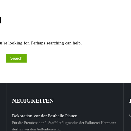
d
u’re looking for. Perhaps searching can help.
NEUIGKEITEN
Dekoration vor der Festhalle Plauen
Für die Premiere der 2. Staffel #flugmodus der Falknerei Herrmann
durften wir den Außenbereich…