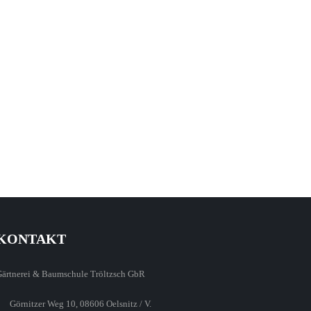
KONTAKT
Gärtnerei & Baumschule Tröltzsch GbR
Görnitzer Weg 10, 08606 Oelsnitz / V.